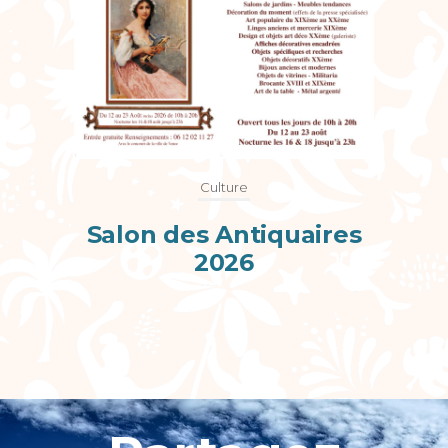
Culture
Salon des Antiquaires
Fest
inet
2026
26