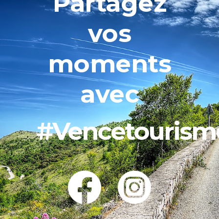
Partagez
vos
moments
avec
#Vencetourism