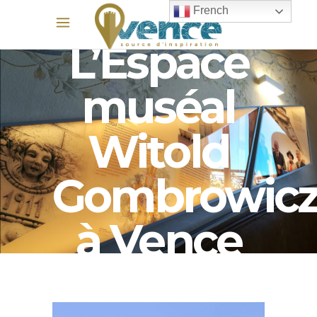
French
L’Espace
muséal
Witold
Gombrowic
à Vence