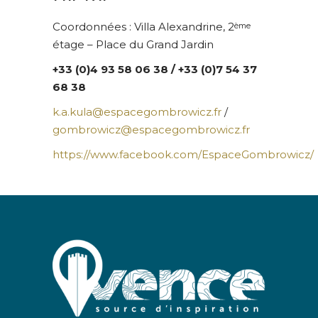
Coordonnées : Villa Alexandrine, 2
ème
étage – Place du Grand Jardin
+33 (0)4 93 58 06 38 / +33 (0)7 54 37
68 38
k.a.kula@espacegombrowicz.fr
/
gombrowicz@espacegombrowicz.fr
https://www.facebook.com/EspaceGombrowicz/